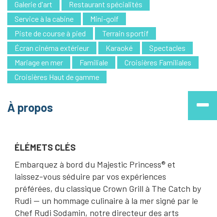
Galerie d'art
Restaurant spécialités
Service à la cabine
Mini-golf
Piste de course à pied
Terrain sportif
Écran cinéma extérieur
Karaoké
Spectacles
Mariage en mer
Familiale
Croisières Familiales
Croisières Haut de gamme
À propos
ÉLÉMETS CLÉS
Embarquez à bord du Majestic Princess® et
laissez-vous séduire par vos expériences
préférées, du classique Crown Grill à The Catch by
Rudi — un hommage culinaire à la mer signé par le
Chef Rudi Sodamin, notre directeur des arts