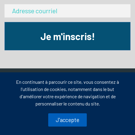
Je m'inscris!
En continuant à parcourir ce site, vous consentez à
l'utilisation de cookies, notamment dans le but
d'améliorer votre expérience de navigation et de
19 rue Le Royer Ouest, bureau 101
Montréal, Québec H2Y 1W4
personnaliser le contenu du site.
COPYRIGHT © Propulsé par Voyages en Direct 2026 |
Conditions
J'accepte
d'utilisation