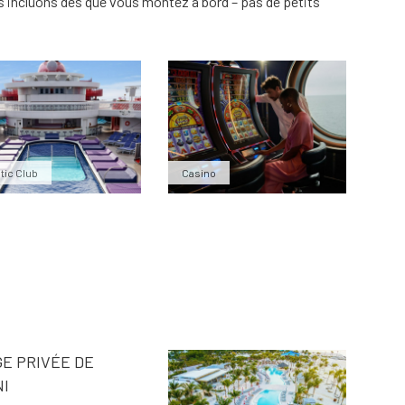
s incluons dès que vous montez à bord – pas de petits
tic Club
Casino
E PRIVÉE DE
NI