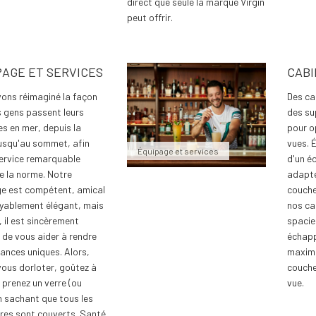
direct que seule la marque Virgin
peut offrir.
PAGE ET SERVICES
CABI
ons réimaginé la façon
Des ca
s gens passent leurs
des su
s en mer, depuis la
pour o
usqu'au sommet, afin
vues. 
Équipage et services
service remarquable
d'un é
e la norme. Notre
adapté
e est compétent, amical
coucher
oyablement élégant, mais
nos ca
, il est sincèrement
spacie
 de vous aider à rendre
échapp
ances uniques. Alors,
maximu
vous dorloter, goûtez à
couche
 prenez un verre (ou
vue.
n sachant que tous les
res sont couverts. Santé