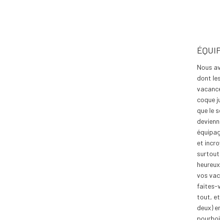
ÉQUI
Nous av
dont le
vacance
coque j
que le 
devienn
équipag
et incr
surtout
heureux
vos vac
faites-
tout, et
deux) e
pourboi