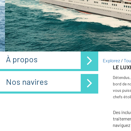
À propos
Explorez
Tou
LE LUX
Détendus, 
Nos navires
bord de no
vous puiss
chefs étoi
Des inclu
traitemen
naviguez 