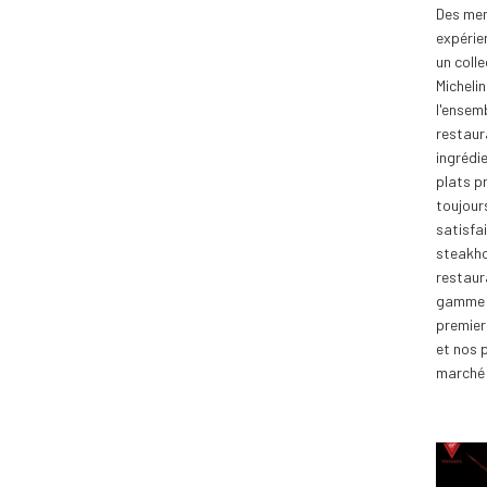
Des men
expérie
un colle
Michelin
l'ensem
restaur
ingrédi
plats p
toujour
satisfai
steakh
restaur
gamme 
premier
et nos p
marché