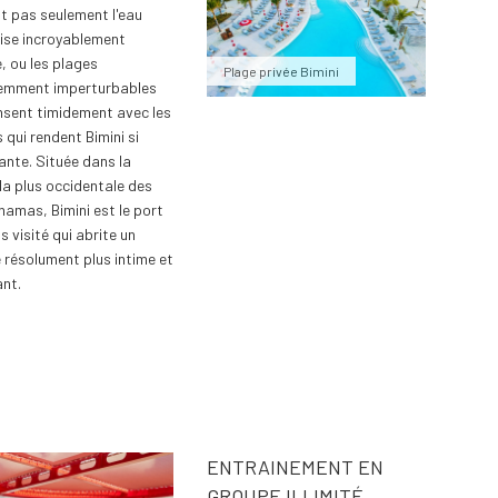
st pas seulement l'eau
ise incroyablement
e, ou les plages
Plage privée Bimini
emment imperturbables
nsent timidement avec les
 qui rendent Bimini si
ante. Située dans la
 la plus occidentale des
ahamas, Bimini est le port
s visité qui abrite un
 résolument plus intime et
ant.
ENTRAINEMENT EN
GROUPE ILLIMITÉ