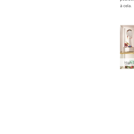
à cela.
High 