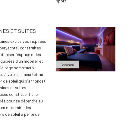
sport.
NES ET SUITES
bines exclusives inspirées
peryachts, construites
ptimiser l'espace et les
Équipées d'un mobilier et
Cabines
clairage somptueux,
s à votre humeur (et au
 de soleil qui s'annonce),
bines et suites
uses constituent une
ée pour se détendre au
m et admirer les
rs de soleil à perte de