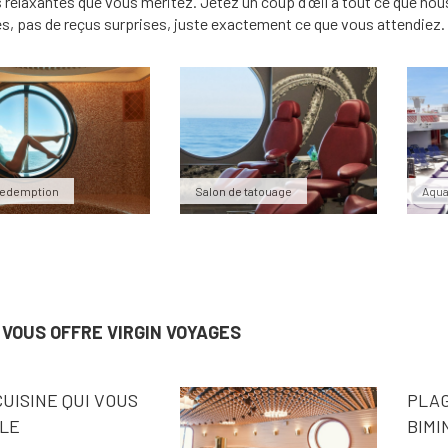
relaxantes que vous méritez. Jetez un coup d'œil à tout ce que nou
s, pas de reçus surprises, juste exactement ce que vous attendiez.
Redemption
Salon de tatouage
Aqua
 VOUS OFFRE VIRGIN VOYAGES
UISINE QUI VOUS
PLAG
LE
BIMI