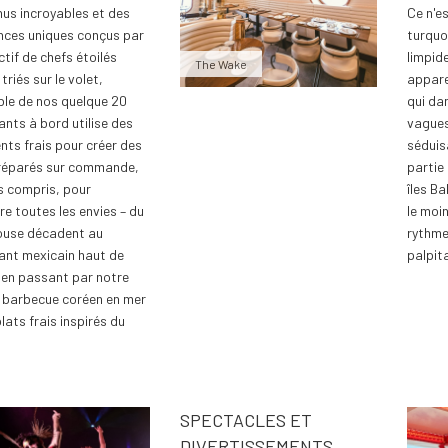
us incroyables et des
Ce n'e
nces uniques conçus par
turquo
ctif de chefs étoilés
limpid
The Wake
 triés sur le volet,
appar
ble de nos quelque 20
qui da
ants à bord utilise des
vagues
ents frais pour créer des
séduis
réparés sur commande,
partie
s compris, pour
îles B
re toutes les envies – du
le moin
ouse décadent au
rythme
ant mexicain haut de
palpit
en passant par notre
 barbecue coréen en mer
lats frais inspirés du
SPECTACLES ET
DIVERTISSEMENTS