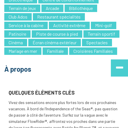
Terrain de jeux
Arcade
Bibliothèque
Club Ados
Restaurant spécialités
Service à la cabine
Activité extrême
Mini-golf
Patinoire
Piste de course à pied
Terrain sportif
Cinéma
Écran cinéma extérieur
Spectacles
Mariage en mer
Familiale
Croisières Familiales
À propos
QUELQUES ÉLÉMENTS CLÉS
Vivez des sensations encore plus fortes lors de vos prochaines
vacances. À bord de l’Independence of the Seas®, pas question
de passer à côté de l’aventure. Surfez sur la vague avec le
simulateur FlowRider®, affrontez vos proches dans une partie
de laser tag fluorescente avec Battle for Planet Z®, et savourez