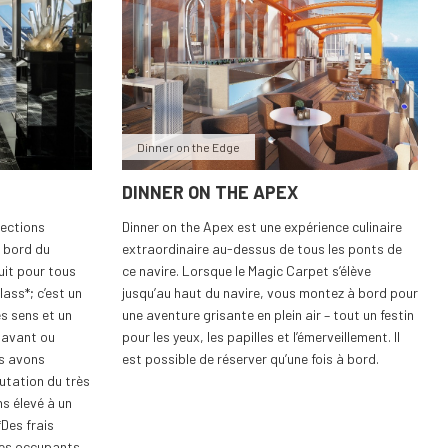
Dinner on the Edge
DINNER ON THE APEX
sections
Dinner on the Apex est une expérience culinaire
à bord du
extraordinaire au-dessus de tous les ponts de
uit pour tous
ce navire. Lorsque le Magic Carpet s’élève
ass*; c’est un
jusqu’au haut du navire, vous montez à bord pour
s sens et un
une aventure grisante en plein air – tout un festin
 avant ou
pour les yeux, les papilles et l’émerveillement. Il
us avons
est possible de réserver qu’une fois à bord.
putation du très
s élevé à un
Des frais
les occupants