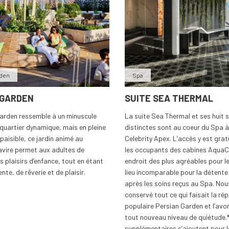
rden
Spa
 GARDEN
SUITE SEA THERMAL
arden ressemble à un minuscule
La suite Sea Thermal et ses huit 
quartier dynamique, mais en pleine
distinctes sont au coeur du Spa 
paisible, ce jardin animé au
Celebrity Apex. L’accès y est grat
vire permet aux adultes de
les occupants des cabines AquaCl
s plaisirs d’enfance, tout en étant
endroit des plus agréables pour le
ente, de rêverie et de plaisir.
lieu incomparable pour la détente
après les soins reçus au Spa. No
conservé tout ce qui faisait la ré
populaire Persian Garden et l’avon
tout nouveau niveau de quiétude.*
supplémentaires s’ajoutent pour 