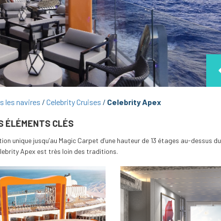
s les navires
Celebrity Cruises
Celebrity Apex
S ÉLÉMENTS CLÉS
ion unique jusqu’au Magic Carpet d’une hauteur de 13 étages au-dessus du 
lebrity Apex est très loin des traditions.