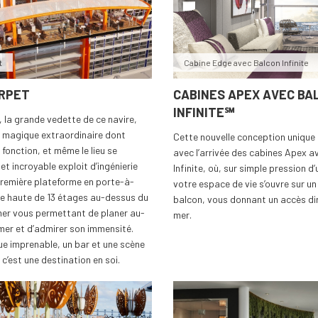
t
Cabine Edge avec Balcon Infinite
ARPET
CABINES APEX AVEC BA
INFINITE℠
 la grande vedette de ce navire,
t magique extraordinaire dont
Cette nouvelle conception unique
 fonction, et même le lieu se
avec l’arrivée des cabines Apex a
et incroyable exploit d’ingénierie
Infinite, où, sur simple pression d
première plateforme en porte-à-
votre espace de vie s’ouvre sur un
e haute de 13 étages au-dessus du
balcon, vous donnant un accès dir
mer vous permettant de planer au-
mer.
mer et d’admirer son immensité.
ue imprenable, un bar et une scène
c’est une destination en soi.