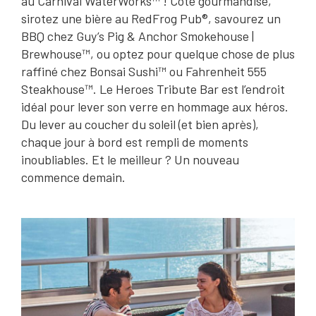
au Carnival WaterWorks™ ! Côté gourmandise,
sirotez une bière au RedFrog Pub®, savourez un
BBQ chez Guy’s Pig & Anchor Smokehouse |
Brewhouse™, ou optez pour quelque chose de plus
raffiné chez Bonsai Sushi™ ou Fahrenheit 555
Steakhouse™. Le Heroes Tribute Bar est l’endroit
idéal pour lever son verre en hommage aux héros.
Du lever au coucher du soleil (et bien après),
chaque jour à bord est rempli de moments
inoubliables. Et le meilleur ? Un nouveau
commence demain.