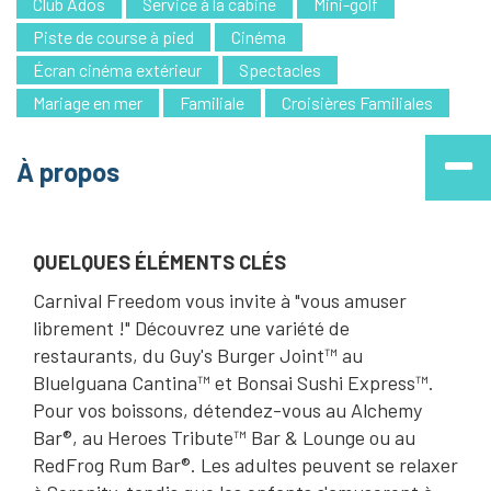
Club Ados
Service à la cabine
Mini-golf
Piste de course à pied
Cinéma
Écran cinéma extérieur
Spectacles
Mariage en mer
Familiale
Croisières Familiales
À propos
QUELQUES ÉLÉMENTS CLÉS
Carnival Freedom vous invite à "vous amuser
librement !" Découvrez une variété de
restaurants, du Guy's Burger Joint™ au
BlueIguana Cantina™ et Bonsai Sushi Express™.
Pour vos boissons, détendez-vous au Alchemy
Bar®, au Heroes Tribute™ Bar & Lounge ou au
RedFrog Rum Bar®. Les adultes peuvent se relaxer