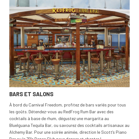
BARS ET SALONS
À bord du Carnival Freedom, profitez de bars variés pour tous
les goûts. Détendez-vous au RedFrog Rum Bar avec des
cocktails à base de rhum, dégustez une margarita au
BlueIguana Tequila Bar, ou savourez des cocktails artisanaux au
Alchemy Bar. Pour une soirée animée, direction le Scott’s Piano
Bar ou le 70’s Dance Club pour danser et chanter !